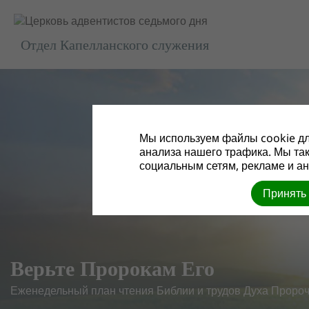
Отдел Капелланского служения
Мы используем файлы cookie дл
анализа нашего трафика. Мы та
социальным сетям, рекламе и ан
Принять
Верьте Пророкам Его
Еженедельный план чтения Библии и трудов Духа Проро