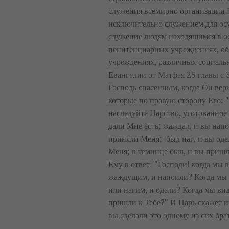
служения всемирно организации 
исключительно служением для ос
служение людям находящимся в о
пенитенциарных учреждениях, об
учреждениях, различных социальн
Евангелии от Матфея 25 главы с 3
Господь спасенным, когда Он верн
которые по правую сторону Его: 
наследуйте Царство, уготованное 
дали Мне есть; жаждал, и вы нап
приняли Меня; был наг, и вы оде
Меня; в темнице был, и вы пришл
Ему в ответ: "Господи! когда мы
жаждущим, и напоили? Когда мы 
или нагим, и одели? Когда мы ви
пришли к Тебе?" И Царь скажет им
вы сделали это одному из сих бр