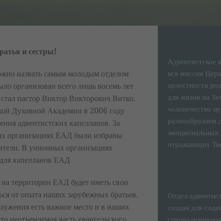
ратья и сестры!
Адвентистское к
ожно назвать самым молодым отделом
вся миссия Церк
целостности род
ыло организован всего лишь восемь лет
для жизни на Зе
 стал пастор Виктор Викторович Витко.
человечество ц
ской Духовной Академии в 2006 году
разнообразием 
ения адвентистских капелланов. За
эмоциональных 
ых организациях ЕАД были избраны
отражающих Тво
жители. В унионных организациях
 для капелланов ЕАД
 на территории ЕАД будет иметь свои
ься от опыта наших зарубежных братьев.
Отдел адвентис
служения есть важное место и в наших
создан для соде
то неотъемлемая часть евангельского
специализирова