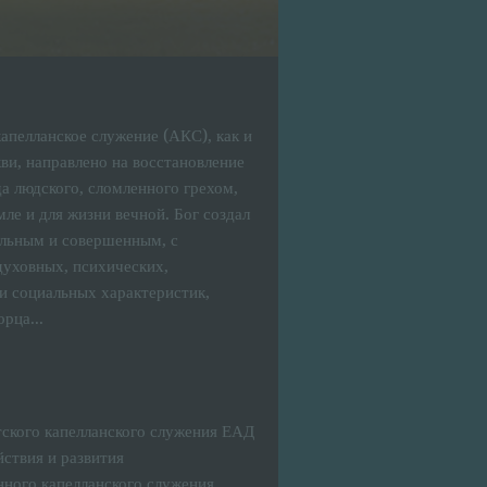
апелланское служение (АКС), как и
ви, направлено на восстановление
а людского, сломленного грехом,
мле и для жизни вечной. Бог создал
ельным и совершенным, с
духовных, психических,
и социальных характеристик,
рца...
тского капелланского служения ЕАД
йствия и развития
нного капелланского служения