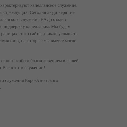
 характеризуют капелланское служение.
ля страждущих. Сегодня люди верят не
елланского служения ЕАД создан с
ю поддержку капелланам. Мы будем
траницах этого сайта, а также услышать
служению, на которые мы вместе могли
 станет особым благословением в вашей
т Вас в этом служении!
го служения Евро-Азиатского
.