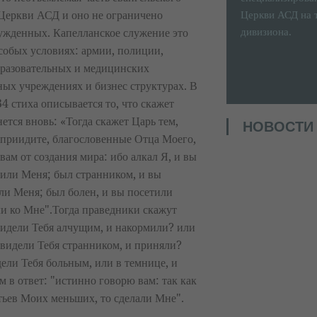
Церкви АСД и оно не ограничено
Церкви АСД на 
дивизиона.
ужденных. Капелланское служение это
собых условиях: армии, полиции,
разовательных и медицинских
ых учреждениях и бизнес структурах. В
4 стиха описывается то, что скажет
ется вновь: «Тогда скажет Царь тем,
НОВОСТИ
"приидите, благословенные Отца Моего,
вам от создания мира: ибо алкал Я, и вы
оили Меня; был странником, и вы
ли Меня; был болен, и вы посетили
и ко Мне".Тогда праведники скажут
 видели Тебя алчущим, и накормили? или
видели Тебя странником, и приняли?
дели Тебя больным, или в темнице, и
 в ответ: "истинно говорю вам: так как
атьев Моих меньших, то сделали Мне".